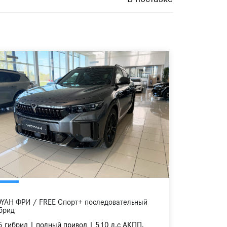
YAH ФРИ / FREE Спорт+ последовательный
брид
5 гибрид | полный привод | 510 л.с АКПП,