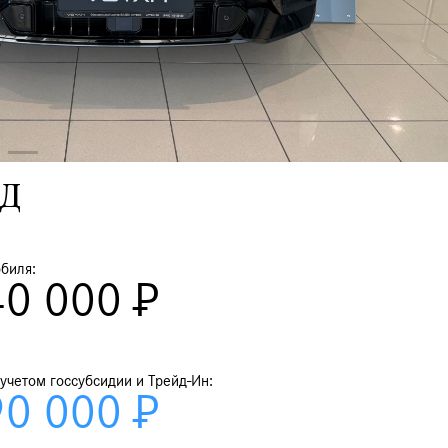
ид
биля:
40 000 ₽
 учетом госсубсидии и Трейд-Ин:
90 000 ₽