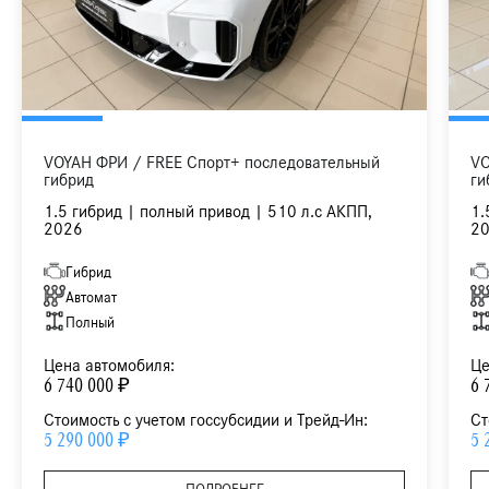
VOYAH ФРИ / FREE Спорт+ последовательный
VO
гибрид
ги
1.5 гибрид | полный привод | 510 л.с АКПП,
1.
2026
2
Гибрид
Автомат
Полный
Цена автомобиля:
Це
6 740 000 ₽
6 
Стоимость с учетом госсубсидии и Трейд-Ин:
Ст
5 290 000 ₽
5 