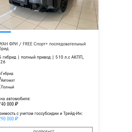
YAH ФРИ / FREE Спорт+ последовательный
брид
5 гибрид | полный привод | 510 л.с АКПП,
026
Гибрид
Автомат
Полный
на автомобиля:
740 000 ₽
оимость с учетом госсубсидии и Трейд-Ин:
290 000 ₽