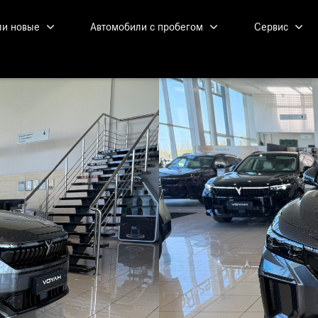
ли новые
Автомобили с пробегом
Сервис
Автомобили в наличии
Спец пре
TE
Оценить автомобиль
Запись на
DES-BENZ
N
FENG