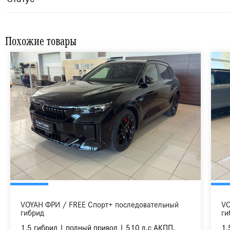
Похожие товары
VOYAH ФРИ / FREE Спорт+ последовательный
VO
гибрид
ги
1.5 гибрид | полный привод | 510 л.с АКПП,
1.