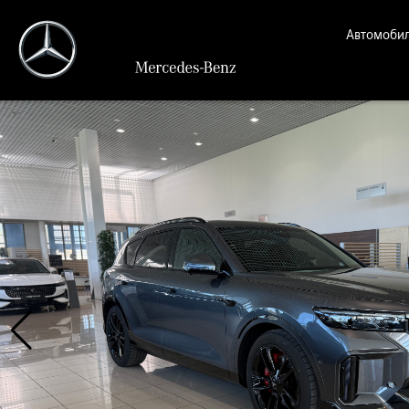
Автомоби
VOYAH
EVOLU
MERCE
FOTO
DONG